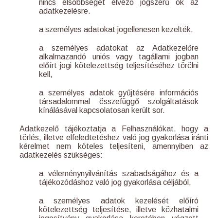
nincs elsőbbséget élvező jogszerű ok az
adatkezelésre.
a személyes adatokat jogellenesen kezelték,
a személyes adatokat az Adatkezelőre
alkalmazandó uniós vagy tagállami jogban
előírt jogi kötelezettség teljesítéséhez törölni
kell,
a személyes adatok gyűjtésére információs
társadalommal összefüggő szolgáltatások
kínálásával kapcsolatosan került sor.
Adatkezelő tájékoztatja a Felhasználókat, hogy a
törlés, illetve elfeledtetéshez való jog gyakorlása iránti
kérelmet nem köteles teljesíteni, amennyiben az
adatkezelés szükséges:
a véleménynyilvánítás szabadságához és a
tájékozódáshoz való jog gyakorlása céljából,
a személyes adatok kezelését előíró
kötelezettség teljesítése, illetve közhatalmi