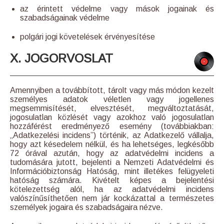
az érintett védelme vagy mások jogainak és
szabadságainak védelme
polgári jogi követelések érvényesítése
X. JOGORVOSLAT
Amennyiben a továbbított, tárolt vagy más módon kezelt
személyes adatok véletlen vagy jogellenes
megsemmisítését, elvesztését, megváltoztatását,
jogosulatlan közlését vagy azokhoz való jogosulatlan
hozzáférést eredményező esemény (továbbiakban:
„Adatkezelési incidens”) történik, az Adatkezelő vállalja,
hogy azt késedelem nélkül, és ha lehetséges, legkésőbb
72 órával azután, hogy az adatvédelmi incidens a
tudomására jutott, bejelenti a Nemzeti Adatvédelmi és
Információbiztonság Hatóság, mint illetékes felügyeleti
hatóság számára. Kivételt képes a bejelentési
kötelezettség alól, ha az adatvédelmi incidens
valószínűsíthetően nem jár kockázattal a természetes
személyek jogaira és szabadságaira nézve.