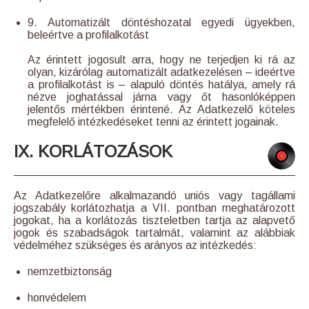
9. Automatizált döntéshozatal egyedi ügyekben,
beleértve a profilalkotást
Az érintett jogosult arra, hogy ne terjedjen ki rá az
olyan, kizárólag automatizált adatkezelésen – ideértve
a profilalkotást is – alapuló döntés hatálya, amely rá
nézve joghatással járna vagy őt hasonlóképpen
jelentős mértékben érintené. Az Adatkezelő köteles
megfelelő intézkedéseket tenni az érintett jogainak.
IX. KORLÁTOZÁSOK
Az Adatkezelőre alkalmazandó uniós vagy tagállami
jogszabály korlátozhatja a VII. pontban meghatározott
jogokat, ha a korlátozás tiszteletben tartja az alapvető
jogok és szabadságok tartalmát, valamint az alábbiak
védelméhez szükséges és arányos az intézkedés:
nemzetbiztonság
honvédelem