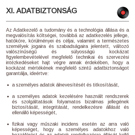
XI. ADATBIZTONSÁG
Az Adatkezelő a tudomány és a technológia állása és a
megvalósítás költségei, továbbá az adatkezelés jellege,
hatóköre, körülményei és céljai, valamint a természetes
személyek jogaira és szabadságaira jelentett, változó
valószínűségű és súlyosságú kockázat
figyelembevételével megfelelő technikai és szervezési
intézkedéseket hajt végre annak érdekében, hogy a
kockázat mértékének megfelelő szintű adatbiztonságot
garantálja, ideértve:
a személyes adatok álnevesítését és titkosítását,
a személyes adatok kezelésére használt rendszerek
és szolgáltatások folyamatos bizalmas jellegének
biztosítását, integritását, rendelkezésre állását és
ellenálló képességét,
fizikai vagy műszaki incidens esetén az arra való
képességet, hogy a személyes adatokhoz való
hozzáférést és az adatok rendelkezésre állását kellő