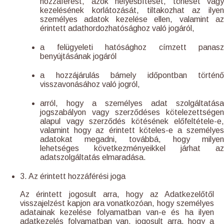
hozzáférést, azok helyesbítését, törlését vagy
kezelésének korlátozását, tiltakozhat az ilyen
személyes adatok kezelése ellen, valamint az
érintett adathordozhatósághoz való jogáról,
a felügyeleti hatósághoz címzett panasz
benyújtásának jogáról
a hozzájárulás bámely időpontban történő
visszavonásához való jogról,
arról, hogy a személyes adat szolgáltatása
jogszabályon vagy szerződéses kötelezettségen
alapul vagy szerződés kötésének előfeltétele-e,
valamint hogy az érintett köteles-e a személyes
adatokat megadni, továbbá, hogy milyen
lehetséges következményeikkel járhat az
adatszolgáltatás elmaradása.
3. Az érintett hozzáférési joga
Az érintett jogosult arra, hogy az Adatkezelőtől
visszajelzést kapjon ara vonatkozóan, hogy személyes
adatainak kezelése folyamatban van-e és ha ilyen
adatkezelés folyamatban van, jogosult arra, hogy a