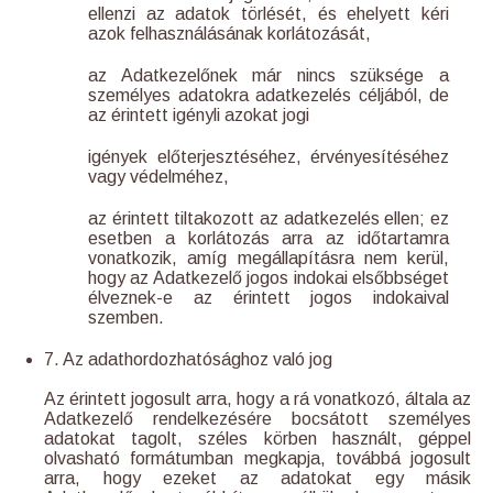
ellenzi az adatok törlését, és ehelyett kéri
azok felhasználásának korlátozását,
az Adatkezelőnek már nincs szüksége a
személyes adatokra adatkezelés céljából, de
az érintett igényli azokat jogi
igények előterjesztéséhez, érvényesítéséhez
vagy védelméhez,
az érintett tiltakozott az adatkezelés ellen; ez
esetben a korlátozás arra az időtartamra
vonatkozik, amíg megállapításra nem kerül,
hogy az Adatkezelő jogos indokai elsőbbséget
élveznek-e az érintett jogos indokaival
szemben.
7. Az adathordozhatósághoz való jog
Az érintett jogosult arra, hogy a rá vonatkozó, általa az
Adatkezelő rendelkezésére bocsátott személyes
adatokat tagolt, széles körben használt, géppel
olvasható formátumban megkapja, továbbá jogosult
arra, hogy ezeket az adatokat egy másik