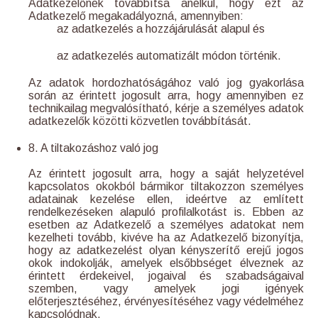
Adatkezelőnek továbbítsa anélkül, hogy ezt az
Adatkezelő megakadályozná, amennyiben:
az adatkezelés a hozzájárulását alapul és
az adatkezelés automatizált módon történik.
Az adatok hordozhatóságához való jog gyakorlása
során az érintett jogosult arra, hogy amennyiben ez
technikailag megvalósítható, kérje a személyes adatok
adatkezelők közötti közvetlen továbbítását.
8. A tiltakozáshoz való jog
Az érintett jogosult arra, hogy a saját helyzetével
kapcsolatos okokból bármikor tiltakozzon személyes
adatainak kezelése ellen, ideértve az említett
rendelkezéseken alapuló profilalkotást is. Ebben az
esetben az Adatkezelő a személyes adatokat nem
kezelheti tovább, kivéve ha az Adatkezelő bizonyítja,
hogy az adatkezelést olyan kényszerítő erejű jogos
okok indokolják, amelyek elsőbbséget élveznek az
érintett érdekeivel, jogaival és szabadságaival
szemben, vagy amelyek jogi igények
előterjesztéséhez, érvényesítéséhez vagy védelméhez
kapcsolódnak.