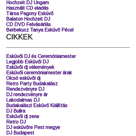
Hochzeit DJ Ungarn
Használt CD eladás
Társa Pagony Esküvő
Balaton Hochzeit DJ
CD DVD Felvásárlás
Berbekucz Tanya Esküvő Pécel
CIKKEK
Esküvői DJ és Ceremóniamester
Legjobb Esküvői DJ
Esküvői dj vélemények
Esküvői ceremóniamester árak
Olcsó esküvői dj
Retro Party Budakalász
Rendezvényre DJ
DJ rendezvényre ár
Lakodalmas DJ
Budakalászi Esküvő Kiállítás
DJ Bulira
Esküvői dj zene
Retro DJ
DJ esküvőre Pest megye
DJ Budapest