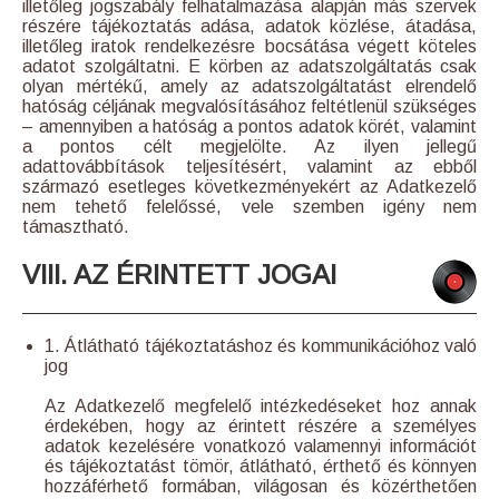
illetőleg jogszabály felhatalmazása alapján más szervek
részére tájékoztatás adása, adatok közlése, átadása,
illetőleg iratok rendelkezésre bocsátása végett köteles
adatot szolgáltatni. E körben az adatszolgáltatás csak
olyan mértékű, amely az adatszolgáltatást elrendelő
hatóság céljának megvalósításához feltétlenül szükséges
– amennyiben a hatóság a pontos adatok körét, valamint
a pontos célt megjelölte. Az ilyen jellegű
adattovábbítások teljesítésért, valamint az ebből
származó esetleges következményekért az Adatkezelő
nem tehető felelőssé, vele szemben igény nem
támasztható.
VIII. AZ ÉRINTETT JOGAI
1. Átlátható tájékoztatáshoz és kommunikációhoz való
jog
Az Adatkezelő megfelelő intézkedéseket hoz annak
érdekében, hogy az érintett részére a személyes
adatok kezelésére vonatkozó valamennyi információt
és tájékoztatást tömör, átlátható, érthető és könnyen
hozzáférhető formában, világosan és közérthetően