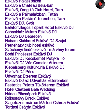
Esküvő Halásztelken
Esküvő a Chateau Bela-ban
Esküvő, Öreg-tó Club Hotel, Tata
Esküvő a Pálmaházban, Tatán
Esküvő a Platán étteremben, Tata
Esküvő DJ, Győr
Balatonvilágos Tópart Hotel Esküvő DJ
Csónakház Mulató Esküvő DJ
Esküvő DJ Debrecen
Nairam Klubhotel Esküvő DJ Szajol
Petneházy club hotel esküvő
Széchenyi fürdő esküvő - márvány terem
Bodri Pincészet Esküvő DJ
Esküvői DJ Kecskemét Potyka Tó
Esküvői DJ Vác Camelot étterem
Klebelsberg Kultúrkúria Esküvő DJ
Esküvői DJ Pécs
Udvarház Étterem Esküvő
Esküvő DJ az Udvarház Étteremben
Festetics Palota Tükörterem Esküvő
Hotel Chateau Bela Wedding
Nádas Pihenőpark Esküvő
Rókusfalvy Birtok Esküvő
Szigetszentmárton Mártoni Csárda Esküvő
Tordasi Csárda Esküvő