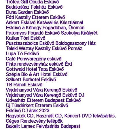
Trófea Grill Óbuda Esküvő
Budakalász Faluház Esküvő
Duna Garden Esküvő
Fóti Kastély Étterem Esküvő
Ankert Esküvő Katával és Krisztiánnal
Esküvő a Kőhegy Fogadóban, Ürömön
Fatornyos Fogadó Esküvő Szokolya Királyrét
Katlan Tóni Esküvő
Pusztaszabolcs Esküvő Boldogasszony Ház
Teleki Wattay Kastély Esküvő Pomáz
Lupa Tó Esküvő
Café Ponyvaregény esküvő
Finta rendezvényház esküvő Érd
Gottwald Hotel Tata Esküvő
Szépia Bio & Art Hotel Esküvő
Sziluett Borhotel Esküvő
TB Ranch Esküvő
Vajdahunyad Vára Kerengő Esküvő
Vajdahunyad Vára Kerengő Esküvő DJ
Udvarház Étterem Budapest Esküvő
Új Tündérkert Étterem Esküvő
Esküvő DJ árak 2023
Hagyaték CD, Használt CD, Koncert DVD felvásárlás.
Céges Rendezvény fellépők
Bakelit Lemez Felvásárlás Budapest