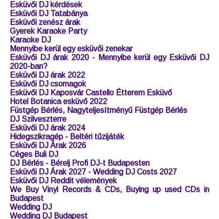
Esküvői DJ kérdések
Esküvői DJ Tatabánya
Esküvői zenész árak
Gyerek Karaoke Party
Karaoke DJ
Mennyibe kerül egy esküvői zenekar
Esküvői DJ árak 2020 - Mennyibe kerül egy Esküvői DJ
2020-ban?
Esküvői DJ árak 2022
Esküvői DJ csomagok
Esküvői DJ Kaposvár Castello Étterem Esküvő
Hotel Botanica esküvő 2022
Füstgép Bérlés, Nagyteljesítményű Füstgép Bérlés
DJ Szilveszterre
Esküvői DJ árak 2024
Hidegszikragép - Beltéri tűzijáték
Esküvői DJ Árak 2026
Céges Buli DJ
DJ Bérlés - Bérelj Profi DJ-t Budapesten
Esküvői DJ Árak 2027 - Wedding DJ Costs 2027
Esküvői DJ Reddit vélemények
We Buy Vinyl Records & CDs, Buying up used CDs in
Budapest
Wedding DJ
Wedding DJ Budapest