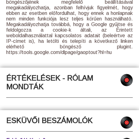
böngészőjének megfelelő beállításával
megakadályozhatja, azonban felhívjuk figyelmét, hogy
ebben az esetben előfordulhat, hogy ennek a honlapnak
nem minden funkciója lesz teljes körűen használható.
Megakadályozhatja továbbá, hogy a Google gyűjtse és
feldolgozza a cookie-k általi, az Érintett
weboldalhasználattal kapcsolatos adatait (beleértve az
IP-címet is), ha letölti és telepíti a következő linken
elérhető böngésző plugint.
https://tools.google.com/dlpage/gaoptout?hl=hu
ÉRTÉKELÉSEK - RÓLAM
MONDTÁK
ESKÜVŐI BESZÁMOLÓK