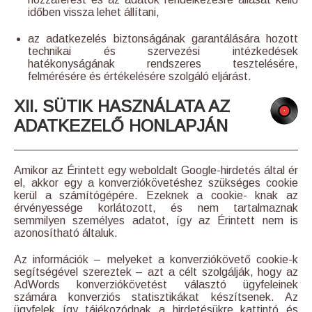
időben vissza lehet állítani,
az adatkezelés biztonságának garantálására hozott
technikai és szervezési intézkedések
hatékonyságának rendszeres tesztelésére,
felmérésére és értékelésére szolgáló eljárást.
XII. SÜTIK HASZNÁLATA AZ
ADATKEZELŐ HONLAPJÁN
Amikor az Érintett egy weboldalt Google-hirdetés által ér
el, akkor egy a konverziókövetéshez szükséges cookie
kerül a számítógépére. Ezeknek a cookie- knak az
érvényessége korlátozott, és nem tartalmaznak
semmilyen személyes adatot, így az Érintett nem is
azonosítható általuk.
Az információk – melyeket a konverziókövető cookie-k
segítségével szereztek – azt a célt szolgálják, hogy az
AdWords konverziókövetést választó ügyfeleinek
számára konverziós statisztikákat készítsenek. Az
ügyfelek így tájékozódnak a hirdetésükre kattintó és