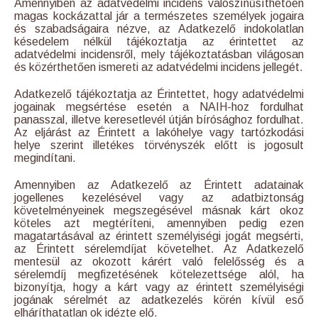
Amennyiben az adatvédelmi incidens valószínűsíthetően
magas kockázattal jár a természetes személyek jogaira
és szabadságaira nézve, az Adatkezelő indokolatlan
késedelem nélkül tájékoztatja az érintettet az
adatvédelmi incidensről, mely tájékoztatásban világosan
és közérthetően ismereti az adatvédelmi incidens jellegét.
Adatkezelő tájékoztatja az Érintettet, hogy adatvédelmi
jogainak megsértése esetén a NAIH-hoz fordulhat
panasszal, illetve keresetlevél útján bírósághoz fordulhat.
Az eljárást az Érintett a lakóhelye vagy tartózkodási
helye szerint illetékes törvényszék előtt is jogosult
megindítani.
Amennyiben az Adatkezelő az Érintett adatainak
jogellenes kezelésével vagy az adatbiztonság
követelményeinek megszegésével másnak kárt okoz
köteles azt megtéríteni, amennyiben pedig ezen
magatartásával az érintett személyiségi jogát megsérti,
az Érintett sérelemdíjat követelhet. Az Adatkezelő
mentesül az okozott kárért való felelősség és a
sérelemdíj megfizetésének kötelezettsége alól, ha
bizonyítja, hogy a kárt vagy az érintett személyiségi
jogának sérelmét az adatkezelés körén kívül eső
elháríthatatlan ok idézte elő.