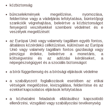
közbiztonság
bűncselekmények megelőzése, nyomozása,
felderítése vagy a vádeljárás lefolytatása, büntetőjogi
szankciók végrehajtása, beleértve a közbiztonságot
fenyegető veszélyekkel szembeni védelmet és e
veszélyek megelőzését
az Európai Unió vagy valamely tagállam egyéb fontos,
általános közérdekű célkitűzései, különösen az Európai
Unió vagy valamely tagállam fontos gazdasági vagy
pénzügyi érdeke, beleértve a monetáris, a
költségvetési és az adózási kérdéseket, a
népegészségügyet és a szociális biztonságot
a bírói függetlenség és a bírósági eljárások védelme
a szabályozott foglalkozások esetében az etikai
vétségek megelőzése, kivizsgálása, felderítése és az
ezekkel kapcsolatos eljárások lefolytatása
a közhatalmi feladatok ellátásához kapcsolódó
ellenőrzési, vizsgálati vagy szabályozási tevékenység