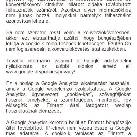
konverziókövető címkével ellátott oldalra továbbított
felhasználók számáról. Azonban olyan információkhoz
nem jutnak hozzá, melyekkel bármelyik felhasználót
azonosítani lehetne.
Ha nem szeretne részt venni a konverziókövetésben,
akkor ezt elutasíthatja azáltal, hogy böngészőjében
letiltja a cookie-k telepítésének lehetőségét. Ezután Ön
nem fog szerepelni a konverziókövetési statisztikákban.
További információ valamint a Google adatvédelmi
nyilatkozata az alábbi oldalon érhető el:
www.google.de/policies/privacy/
Ez a honlap a Google Analytics alkalmazást használja,
amely a Google webelemző szolgáltatása. A Google
Analytics úgynevezett „cookie-kat”, szövegfájlokat
használ, amelyeket a számítógépére mentenek, így
elősegítik az Érintett által látogatott weblap
használatának elemzését.
A Google Analytics keretein belül az Érintett böngészője
által továbbított IP-címet nem vezeti össze a Google
más adataival. A cookie-k tárolását az Érintett a