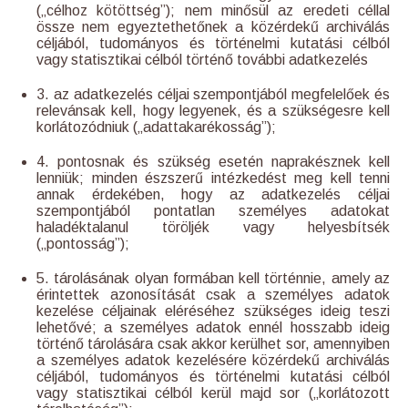
(„célhoz kötöttség”); nem minősül az eredeti céllal
össze nem egyeztethetőnek a közérdekű archiválás
céljából, tudományos és történelmi kutatási célból
vagy statisztikai célból történő további adatkezelés
3. az adatkezelés céljai szempontjából megfelelőek és
relevánsak kell, hogy legyenek, és a szükségesre kell
korlátozódniuk („adattakarékosság”);
4. pontosnak és szükség esetén naprakésznek kell
lenniük; minden észszerű intézkedést meg kell tenni
annak érdekében, hogy az adatkezelés céljai
szempontjából pontatlan személyes adatokat
haladéktalanul töröljék vagy helyesbítsék
(„pontosság”);
5. tárolásának olyan formában kell történnie, amely az
érintettek azonosítását csak a személyes adatok
kezelése céljainak eléréséhez szükséges ideig teszi
lehetővé; a személyes adatok ennél hosszabb ideig
történő tárolására csak akkor kerülhet sor, amennyiben
a személyes adatok kezelésére közérdekű archiválás
céljából, tudományos és történelmi kutatási célból
vagy statisztikai célból kerül majd sor („korlátozott