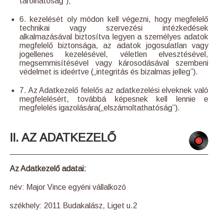
tárolhatóság”);
6. kezelését oly módon kell végezni, hogy megfelelő
technikai vagy szervezési intézkedések
alkalmazásával biztosítva legyen a személyes adatok
megfelelő biztonsága, az adatok jogosulatlan vagy
jogellenes kezelésével, véletlen elvesztésével,
megsemmisítésével vagy károsodásával szembeni
védelmet is ideértve („integritás és bizalmas jelleg”).
7. Az Adatkezelő felelős az adatkezelési elveknek való
megfelelésért, továbbá képesnek kell lennie e
megfelelés igazolására(„elszámoltathatóság”).
II. AZ ADATKEZELŐ
Az Adatkezelő adatai:
név: Major Vince egyéni vállalkozó
székhely: 2011 Budakalász, Liget u.2