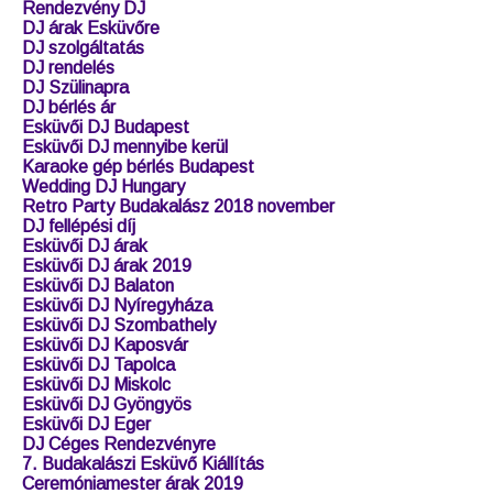
Rendezvény DJ
DJ árak Esküvőre
DJ szolgáltatás
DJ rendelés
DJ Szülinapra
DJ bérlés ár
Esküvői DJ Budapest
Esküvői DJ mennyibe kerül
Karaoke gép bérlés Budapest
Wedding DJ Hungary
Retro Party Budakalász 2018 november
DJ fellépési díj
Esküvői DJ árak
Esküvői DJ árak 2019
Esküvői DJ Balaton
Esküvői DJ Nyíregyháza
Esküvői DJ Szombathely
Esküvői DJ Kaposvár
Esküvői DJ Tapolca
Esküvői DJ Miskolc
Esküvői DJ Gyöngyös
Esküvői DJ Eger
DJ Céges Rendezvényre
7. Budakalászi Esküvő Kiállítás
Ceremóniamester árak 2019