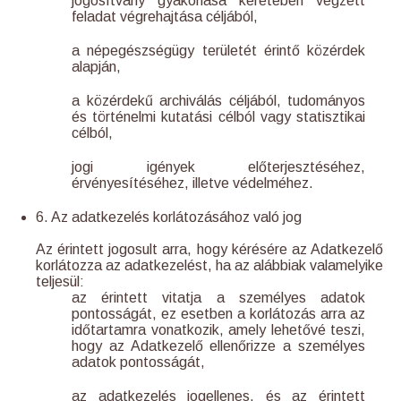
jogosítvány gyakorlása keretében végzett
feladat végrehajtása céljából,
a népegészségügy területét érintő közérdek
alapján,
a közérdekű archiválás céljából, tudományos
és történelmi kutatási célból vagy statisztikai
célból,
jogi igények előterjesztéséhez,
érvényesítéséhez, illetve védelméhez.
6. Az adatkezelés korlátozásához való jog
Az érintett jogosult arra, hogy kérésére az Adatkezelő
korlátozza az adatkezelést, ha az alábbiak valamelyike
teljesül:
az érintett vitatja a személyes adatok
pontosságát, ez esetben a korlátozás arra az
időtartamra vonatkozik, amely lehetővé teszi,
hogy az Adatkezelő ellenőrizze a személyes
adatok pontosságát,
az adatkezelés jogellenes, és az érintett