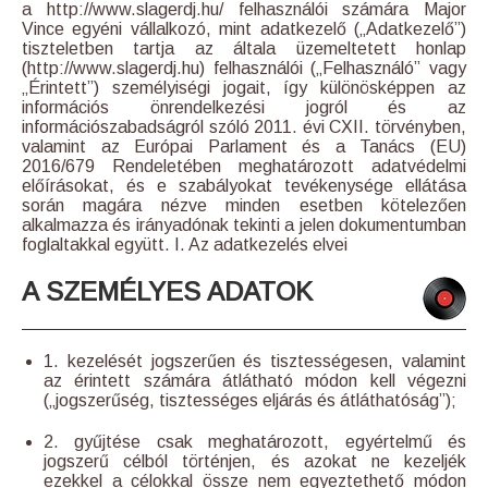
a http://www.slagerdj.hu/ felhasználói számára Major
Vince egyéni vállalkozó, mint adatkezelő („Adatkezelő”)
tiszteletben tartja az általa üzemeltetett honlap
(http://www.slagerdj.hu) felhasználói („Felhasználó” vagy
„Érintett”) személyiségi jogait, így különösképpen az
információs önrendelkezési jogról és az
információszabadságról szóló 2011. évi CXII. törvényben,
valamint az Európai Parlament és a Tanács (EU)
2016/679 Rendeletében meghatározott adatvédelmi
előírásokat, és e szabályokat tevékenysége ellátása
során magára nézve minden esetben kötelezően
alkalmazza és irányadónak tekinti a jelen dokumentumban
foglaltakkal együtt. I. Az adatkezelés elvei
A SZEMÉLYES ADATOK
1. kezelését jogszerűen és tisztességesen, valamint
az érintett számára átlátható módon kell végezni
(„jogszerűség, tisztességes eljárás és átláthatóság”);
2. gyűjtése csak meghatározott, egyértelmű és
jogszerű célból történjen, és azokat ne kezeljék
ezekkel a célokkal össze nem egyeztethető módon