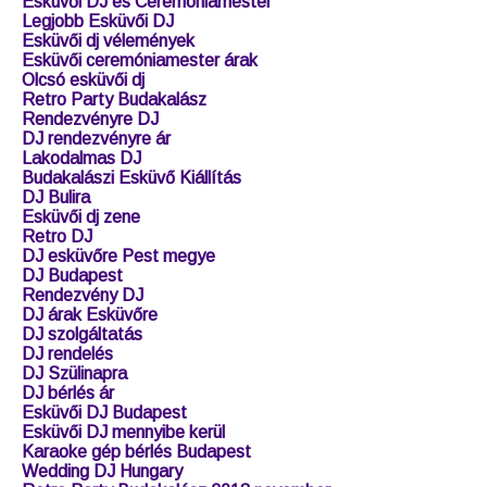
Bakelit Lemez Felvásárlás Budapest
Hochzeit DJ Ungarn
Használt CD eladás
Társa Pagony Esküvő
Balaton Hochzeit DJ
CD DVD Felvásárlás
Berbekucz Tanya Esküvő Pécel
CIKKEK
Esküvői DJ és Ceremóniamester
Legjobb Esküvői DJ
Esküvői dj vélemények
Esküvői ceremóniamester árak
Olcsó esküvői dj
Retro Party Budakalász
Rendezvényre DJ
DJ rendezvényre ár
Lakodalmas DJ
Budakalászi Esküvő Kiállítás
DJ Bulira
Esküvői dj zene
Retro DJ
DJ esküvőre Pest megye