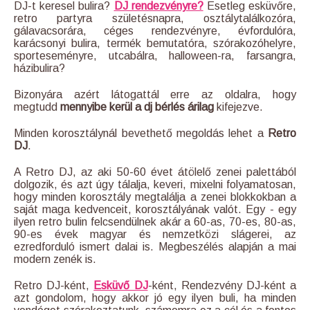
DJ-t keresel bulira?
DJ rendezvényre?
Esetleg esküvőre,
retro partyra születésnapra, osztálytalálkozóra,
gálavacsorára, céges rendezvényre, évfordulóra,
karácsonyi bulira, termék bemutatóra, szórakozóhelyre,
sporteseményre, utcabálra, halloween-ra, farsangra,
házibulira?
Bizonyára azért látogattál erre az oldalra, hogy
megtudd
mennyibe kerül a dj bérlés árilag
kifejezve.
Minden korosztálynál bevethető megoldás lehet a
Retro
DJ
.
A Retro DJ, az aki 50-60 évet átölelő zenei palettából
dolgozik, és azt úgy tálalja, keveri, mixelni folyamatosan,
hogy minden korosztály megtalálja a zenei blokkokban a
saját maga kedvenceit, korosztályának valót. Egy - egy
ilyen retro bulin felcsendülnek akár a 60-as, 70-es, 80-as,
90-es évek magyar és nemzetközi slágerei, az
ezredforduló ismert dalai is. Megbeszélés alapján a mai
modern zenék is.
Retro DJ-ként,
Esküvő DJ
-ként, Rendezvény DJ-ként a
azt gondolom, hogy akkor jó egy ilyen buli, ha minden