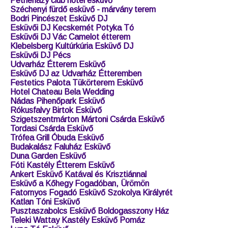
Esküvő Halásztelken
Esküvő a Chateau Bela-ban
Esküvő, Öreg-tó Club Hotel, Tata
Esküvő a Pálmaházban, Tatán
Esküvő a Platán étteremben, Tata
Esküvő DJ, Győr
Balatonvilágos Tópart Hotel Esküvő DJ
Csónakház Mulató Esküvő DJ
Esküvő DJ Debrecen
Nairam Klubhotel Esküvő DJ Szajol
Petneházy club hotel esküvő
Széchenyi fürdő esküvő - márvány terem
Bodri Pincészet Esküvő DJ
Esküvői DJ Kecskemét Potyka Tó
Esküvői DJ Vác Camelot étterem
Klebelsberg Kultúrkúria Esküvő DJ
Esküvői DJ Pécs
Udvarház Étterem Esküvő
Esküvő DJ az Udvarház Étteremben
Festetics Palota Tükörterem Esküvő
Hotel Chateau Bela Wedding
Nádas Pihenőpark Esküvő
Rókusfalvy Birtok Esküvő
Szigetszentmárton Mártoni Csárda Esküvő