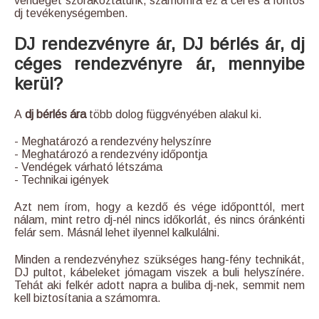
vendéget szórakoztatunk, számomra ez a cél és a fontos
dj tevékenységemben.
DJ rendezvényre ár, DJ bérlés ár, dj
céges rendezvényre ár, mennyibe
kerül?
A
dj bérlés ára
több dolog függvényében alakul ki.
- Meghatározó a rendezvény helyszínre
- Meghatározó a rendezvény időpontja
- Vendégek várható létszáma
- Technikai igények
Azt nem írom, hogy a kezdő és vége időponttól, mert
nálam, mint retro dj-nél nincs időkorlát, és nincs óránkénti
felár sem. Másnál lehet ilyennel kalkulálni.
Minden a rendezvényhez szükséges hang-fény technikát,
DJ pultot, kábeleket jómagam viszek a buli helyszínére.
Tehát aki felkér adott napra a buliba dj-nek, semmit nem
kell biztosítania a számomra.