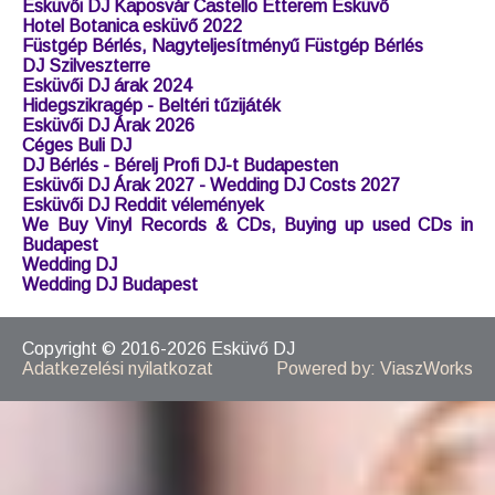
Ceremóniamester árak 2019
Esküvői DJ kérdések
Esküvői DJ Tatabánya
Esküvői zenész árak
Gyerek Karaoke Party
Karaoke DJ
Mennyibe kerül egy esküvői zenekar
Esküvői DJ árak 2020 - Mennyibe kerül egy Esküvői DJ
2020-ban?
Esküvői DJ árak 2022
Esküvői DJ csomagok
Esküvői DJ Kaposvár Castello Étterem Esküvő
Hotel Botanica esküvő 2022
Füstgép Bérlés, Nagyteljesítményű Füstgép Bérlés
DJ Szilveszterre
Esküvői DJ árak 2024
Hidegszikragép - Beltéri tűzijáték
Esküvői DJ Árak 2026
Céges Buli DJ
DJ Bérlés - Bérelj Profi DJ-t Budapesten
Esküvői DJ Árak 2027 - Wedding DJ Costs 2027
Esküvői DJ Reddit vélemények
We Buy Vinyl Records & CDs, Buying up used CDs in
Budapest
Wedding DJ