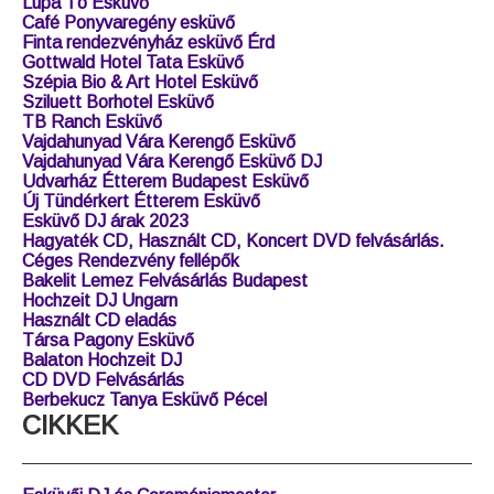
Tordasi Csárda Esküvő
Trófea Grill Óbuda Esküvő
Budakalász Faluház Esküvő
Duna Garden Esküvő
Fóti Kastély Étterem Esküvő
Ankert Esküvő Katával és Krisztiánnal
Esküvő a Kőhegy Fogadóban, Ürömön
Fatornyos Fogadó Esküvő Szokolya Királyrét
Katlan Tóni Esküvő
Pusztaszabolcs Esküvő Boldogasszony Ház
Teleki Wattay Kastély Esküvő Pomáz
Lupa Tó Esküvő
Café Ponyvaregény esküvő
Finta rendezvényház esküvő Érd
Gottwald Hotel Tata Esküvő
Szépia Bio & Art Hotel Esküvő
Sziluett Borhotel Esküvő
TB Ranch Esküvő
Vajdahunyad Vára Kerengő Esküvő
Vajdahunyad Vára Kerengő Esküvő DJ
Udvarház Étterem Budapest Esküvő
Új Tündérkert Étterem Esküvő
Esküvő DJ árak 2023
Hagyaték CD, Használt CD, Koncert DVD felvásárlás.
Céges Rendezvény fellépők