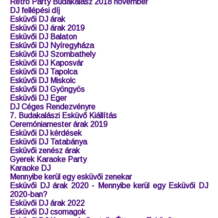
DJ Budapest
Rendezvény DJ
DJ árak Esküvőre
DJ szolgáltatás
DJ rendelés
DJ Szülinapra
DJ bérlés ár
Esküvői DJ Budapest
Esküvői DJ mennyibe kerül
Karaoke gép bérlés Budapest
Wedding DJ Hungary
Retro Party Budakalász 2018 november
DJ fellépési díj
Esküvői DJ árak
Esküvői DJ árak 2019
Esküvői DJ Balaton
Esküvői DJ Nyíregyháza
Esküvői DJ Szombathely
Esküvői DJ Kaposvár
Esküvői DJ Tapolca
Esküvői DJ Miskolc
Esküvői DJ Gyöngyös
Esküvői DJ Eger
DJ Céges Rendezvényre
7. Budakalászi Esküvő Kiállítás