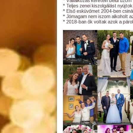
* Vállalkozás keretein belül űz
* Teljes zenei kiszolgálást nyújt
* Első esküvőmet 2004-ben csiná
* Jómagam nem iszom alkoholt a
* 2018-ban ők voltak azok a párok