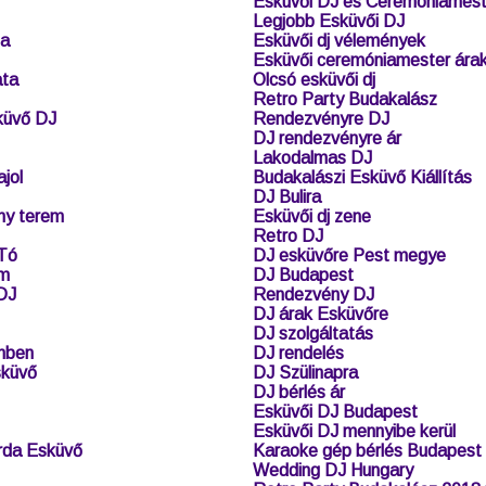
Esküvői DJ és Ceremóniamest
Legjobb Esküvői DJ
ta
Esküvői dj vélemények
Esküvői ceremóniamester ára
ata
Olcsó esküvői dj
Retro Party Budakalász
küvő DJ
Rendezvényre DJ
DJ rendezvényre ár
Lakodalmas DJ
jol
Budakalászi Esküvő Kiállítás
DJ Bulira
ny terem
Esküvői dj zene
Retro DJ
Tó
DJ esküvőre Pest megye
em
DJ Budapest
 DJ
Rendezvény DJ
DJ árak Esküvőre
DJ szolgáltatás
mben
DJ rendelés
sküvő
DJ Szülinapra
DJ bérlés ár
Esküvői DJ Budapest
Esküvői DJ mennyibe kerül
rda Esküvő
Karaoke gép bérlés Budapest
Wedding DJ Hungary