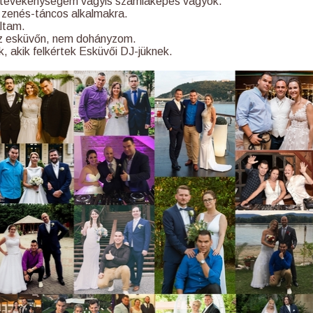
öm tevékenységem vagyis számlaképes vagyok.
ok zenés-táncos alkalmakra.
ltam.
z esküvőn, nem dohányzom.
, akik felkértek Esküvői DJ-jüknek.