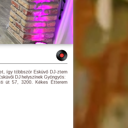
et, így többször Esküvő DJ-ztem
Esküvői DJ helyszínek Gyöngyös:
sti út 57, 3200. Kékes Étterem