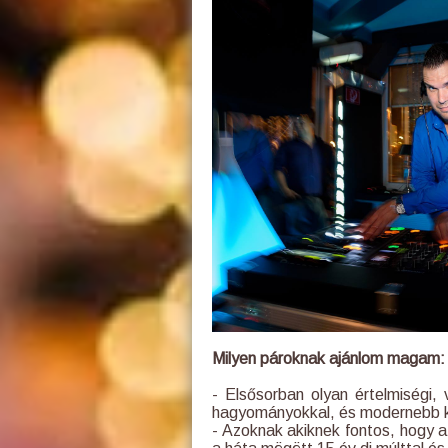
Milyen pároknak ajánlom magam:
- Elsősorban olyan értelmiségi,
hagyományokkal, és modernebb ke
- Azoknak akiknek fontos, hogy a