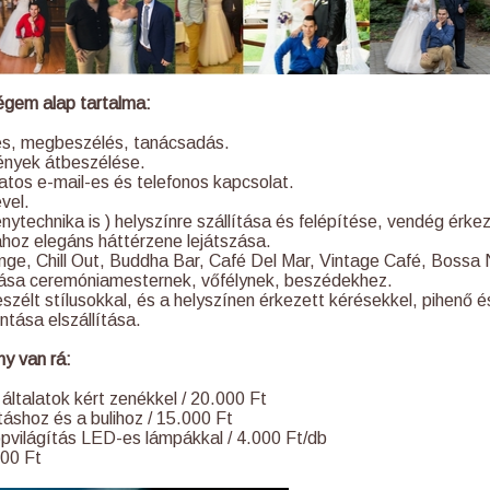
gem alap tartalma:
és, megbeszélés, tanácsadás.
gények átbeszélése.
atos e-mail-es és telefonos kapcsolat.
vel.
énytechnika is ) helyszínre szállítása és felépítése, vendég érkez
hoz elegáns háttérzene lejátszása.
unge, Chill Out, Buddha Bar, Café Del Mar, Vintage Café, Bossa
ítása ceremóniamesternek, vőfélynek, beszédekhez.
zélt stílusokkal, és a helyszínen érkezett kérésekkel, pihenő és
ntása elszállítása.
ny van rá:
általatok kért zenékkel / 20.000 Ft
táshoz és a bulihoz / 15.000 Ft
pvilágítás LED-es lámpákkal / 4.000 Ft/db
000 Ft