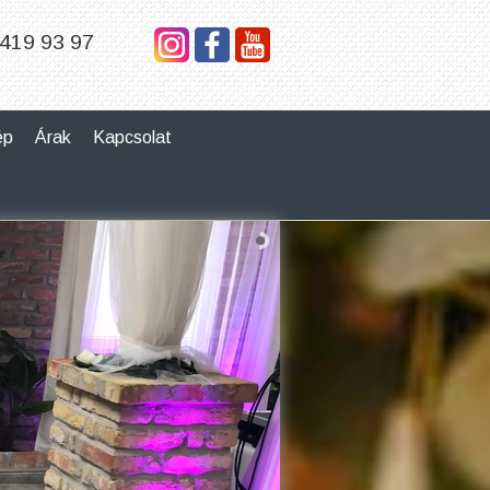
419 93 97
ép
Árak
Kapcsolat