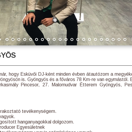
GYÖS
ár, hogy Esküvői DJ-ként minden évben átautózom a megyék
öngyösön is. Gyöngyös és a főváros 78 Km-re van egymástól. 
arkasmály Pincesor, 27. Malomudvar Étterem Gyöngyös, Pe
szórakoztató tevékenységem.
 vagyok.
gosított hanganyagokkal dolgozom.
roducer Egyesületnek