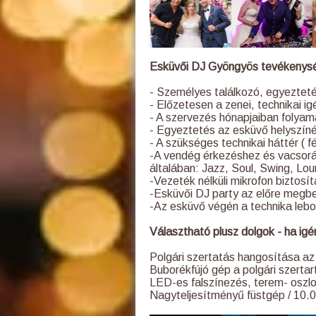
Esküvői DJ Gyöngyös tevékenysé
- Személyes találkozó, egyeztet
- Előzetesen a zenei, technikai i
- A szervezés hónapjaiban folyam
- Egyeztetés az esküvő helyszíné
- A szükséges technikai háttér ( f
-A vendég érkezéshez és vacsorá
általában: Jazz, Soul, Swing, Lo
-Vezeték nélküli mikrofon biztos
-Esküvői DJ party az előre megbes
-Az esküvő végén a technika lebo
Választható plusz dolgok - ha igé
Polgári szertatás hangosítása az 
Buborékfújó gép a polgári szertar
LED-es falszínezés, terem- oszlo
Nagyteljesítményű füstgép / 10.