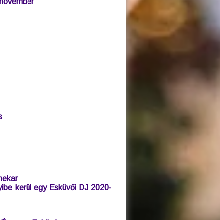
 november
s
nekar
ibe kerül egy Esküvői DJ 2020-