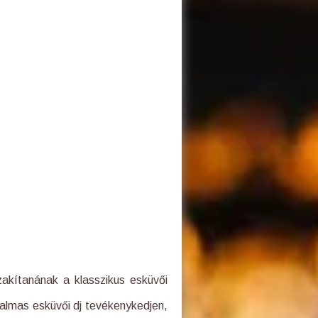
zakítanának a klasszikus esküvői
galmas esküvői dj tevékenykedjen,