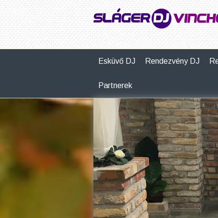
Esküvő DJ
Rendezvény DJ
Re
Partnerek