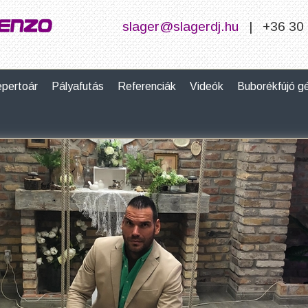
slager@slagerdj.hu
| +36 30 
pertoár
Pályafutás
Referenciák
Videók
Buborékfújó g