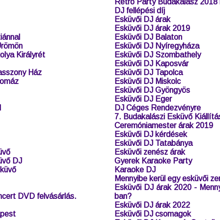
Retro Party Budakalász 2018
DJ fellépési díj
Esküvői DJ árak
Esküvői DJ árak 2019
iánnal
Esküvői DJ Balaton
Ürömön
Esküvői DJ Nyíregyháza
lya Királyrét
Esküvői DJ Szombathely
Esküvői DJ Kaposvár
asszony Ház
Esküvői DJ Tapolca
Pomáz
Esküvői DJ Miskolc
Esküvői DJ Gyöngyös
Esküvői DJ Eger
d
DJ Céges Rendezvényre
7. Budakalászi Esküvő Kiállítá
Ceremóniamester árak 2019
Esküvői DJ kérdések
Esküvői DJ Tatabánya
üvő
Esküvői zenész árak
üvő DJ
Gyerek Karaoke Party
sküvő
Karaoke DJ
Mennyibe kerül egy esküvői ze
Esküvői DJ árak 2020 - Menny
cert DVD felvásárlás.
ban?
Esküvői DJ árak 2022
apest
Esküvői DJ csomagok