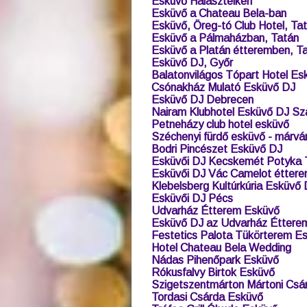
Esküvő Halásztelken
Esküvő a Chateau Bela-ban
Esküvő, Öreg-tó Club Hotel, Ta
Esküvő a Pálmaházban, Tatán
Esküvő a Platán étteremben, T
Esküvő DJ, Győr
Balatonvilágos Tópart Hotel Es
Csónakház Mulató Esküvő DJ
Esküvő DJ Debrecen
Nairam Klubhotel Esküvő DJ Sza
Petneházy club hotel esküvő
Széchenyi fürdő esküvő - márvá
Bodri Pincészet Esküvő DJ
Esküvői DJ Kecskemét Potyka 
Esküvői DJ Vác Camelot étter
Klebelsberg Kultúrkúria Esküvő
Esküvői DJ Pécs
Udvarház Étterem Esküvő
Esküvő DJ az Udvarház Éttere
Festetics Palota Tükörterem E
Hotel Chateau Bela Wedding
Nádas Pihenőpark Esküvő
Rókusfalvy Birtok Esküvő
Szigetszentmárton Mártoni Csá
Tordasi Csárda Esküvő