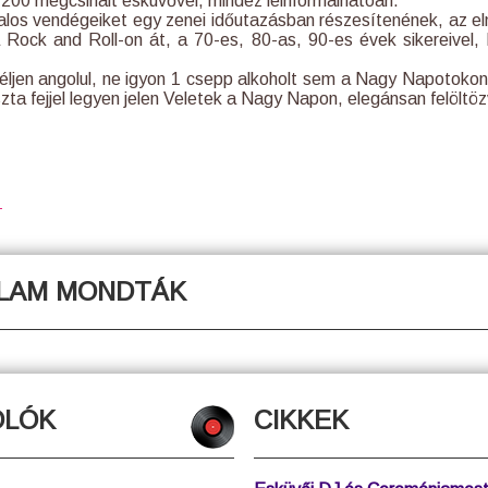
s 200 megcsinált esküvővel, mindez leinformálhatóan.
iatalos vendégeiket egy zenei időutazásban részesítenének, az 
 a Rock and Roll-on át, a 70-es, 80-as, 90-es évek sikereivel,
éljen angolul, ne igyon 1 csepp alkoholt sem a Nagy Napotokon,
szta fejjel legyen jelen Veletek a Nagy Napon, elegánsan felöltö
→
ÓLAM MONDTÁK
OLÓK
CIKKEK