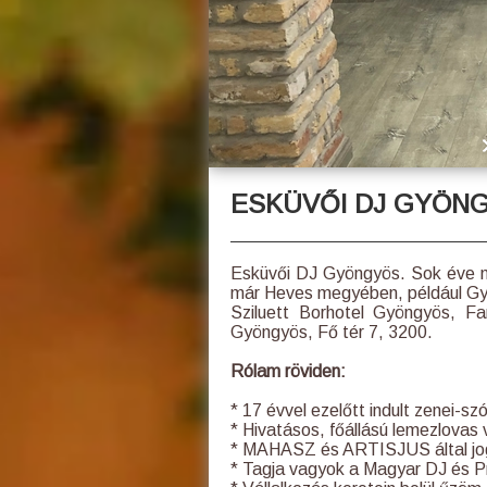
ESKÜVŐI DJ GYÖN
Esküvői DJ Gyöngyös. Sok éve m
már Heves megyében, például Gy
Sziluett Borhotel Gyöngyös, F
Gyöngyös, Fő tér 7, 3200.
Rólam röviden:
* 17 évvel ezelőtt indult zenei-
* Hivatásos, főállású lemezlovas
* MAHASZ és ARTISJUS által jo
* Tagja vagyok a Magyar DJ és P