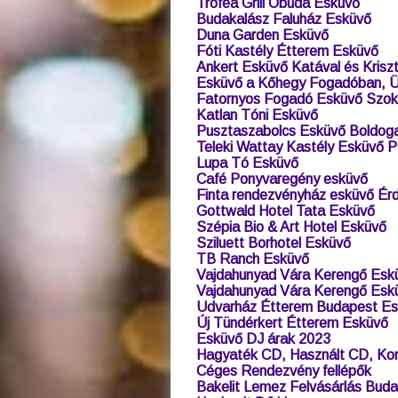
Trófea Grill Óbuda Esküvő
Budakalász Faluház Esküvő
Duna Garden Esküvő
Fóti Kastély Étterem Esküvő
Ankert Esküvő Katával és Kriszt
Esküvő a Kőhegy Fogadóban, 
Fatornyos Fogadó Esküvő Szoko
Katlan Tóni Esküvő
Pusztaszabolcs Esküvő Boldog
Teleki Wattay Kastély Esküvő 
Lupa Tó Esküvő
Café Ponyvaregény esküvő
Finta rendezvényház esküvő Ér
Gottwald Hotel Tata Esküvő
Szépia Bio & Art Hotel Esküvő
Sziluett Borhotel Esküvő
TB Ranch Esküvő
Vajdahunyad Vára Kerengő Esk
Vajdahunyad Vára Kerengő Esk
Udvarház Étterem Budapest E
Új Tündérkert Étterem Esküvő
Esküvő DJ árak 2023
Hagyaték CD, Használt CD, Kon
Céges Rendezvény fellépők
Bakelit Lemez Felvásárlás Bud