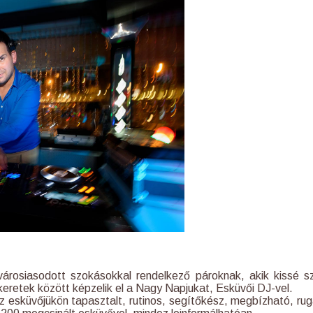
 városiasodott szokásokkal rendelkező pároknak, akik kissé s
retek között képzelik el a Nagy Napjukat, Esküvői DJ-vel.
z esküvőjükön tapasztalt, rutinos, segítőkész, megbízható, ru