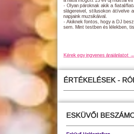
a háta mögött 15 év dj múlttal é
- Olyan pároknak akik a fiatal/f
slágereivel, stílusokon átívelve
napjaink muzsikáival.
- Akiknek fontos, hogy a DJ besz
sem. Mint testben és lélekben, ti
Kérek egy ingyenes árajánlatot 
ÉRTÉKELÉSEK - R
ESKÜVŐI BESZÁM