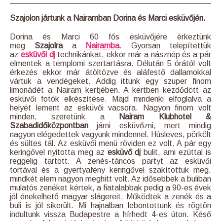
Szajolon jártunk a Nairamban Dorina és Marci esküvőjén.
Dorina és Marci 60 fős esküvőjére érkeztünk
meg
Szajolra
a
Nairamba
. Gyorsan telepítettük
az
esküvői dj
technikánkat, ekkor már a násznép és a pár
elmentek a templomi szertartásra. Délután 5 órától volt
érkezés ekkor már átöltözve és aláfestő dallamokkal
vártuk a vendégeket. Addig ittunk egy szuper finom
limonádét a Nairam kertjében. A kertben kezdődött az
esküvői fotók elkészítése. Majd mindenki elfoglalva a
helyét lement az esküvői vacsora. Nagyon finom volt
minden, szeretünk a
Nairam Klubhotel &
Szabadidőközpont‎ban
járni esküvőzni, mert mindig
nagyon elégedettek vagyunk mindennel. Húsleves, pörkölt
és sültes tál. Az esküvői menü röviden ez volt. A pár egy
keringővel nyitotta meg az
esküvő dj
bulit, ami ezúttal is
reggelig tartott. A zenés-táncos partyt az esküvői
tortával és a gyertyafény keringővel szakítottuk meg,
mindkét elem nagyon meghitt volt. Az idősebbek a buliban
mulatós zenéket kértek, a fiatalabbak pedig a 90-es évek
jól énekelhető magyar slágereit. Működtek a zenék és a
buli is jól sikerült. Mi hajnalban lebontottunk és rögtön
indultunk vissza Budapestre a hírhedt 4-es úton. Késő