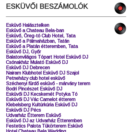
ESKÜVŐI BESZÁMOLÓK
Esküvő Halásztelken
Esküvő a Chateau Bela-ban
Esküvő, Öreg-tó Club Hotel, Tata
Esküvő a Pálmaházban, Tatán
Esküvő a Platán étteremben, Tata
Esküvő DJ, Győr
Balatonvilágos Tópart Hotel Esküvő DJ
Csónakház Mulató Esküvő DJ
Esküvő DJ Debrecen
Nairam Klubhotel Esküvő DJ Szajol
Petneházy club hotel esküvő
Széchenyi fürdő esküvő - márvány terem
Bodri Pincészet Esküvő DJ
Esküvői DJ Kecskemét Potyka Tó
Esküvői DJ Vác Camelot étterem
Klebelsberg Kultúrkúria Esküvő DJ
Esküvői DJ Pécs
Udvarház Étterem Esküvő
Esküvő DJ az Udvarház Étteremben
Festetics Palota Tükörterem Esküvő
Hotel Chateau Bela Wedding