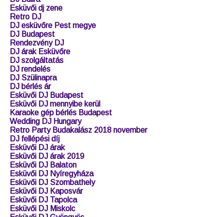
Esküvői dj zene
Retro DJ
DJ esküvőre Pest megye
DJ Budapest
Rendezvény DJ
DJ árak Esküvőre
DJ szolgáltatás
DJ rendelés
DJ Szülinapra
DJ bérlés ár
Esküvői DJ Budapest
Esküvői DJ mennyibe kerül
Karaoke gép bérlés Budapest
Wedding DJ Hungary
Retro Party Budakalász 2018 november
DJ fellépési díj
Esküvői DJ árak
Esküvői DJ árak 2019
Esküvői DJ Balaton
Esküvői DJ Nyíregyháza
Esküvői DJ Szombathely
Esküvői DJ Kaposvár
Esküvői DJ Tapolca
Esküvői DJ Miskolc