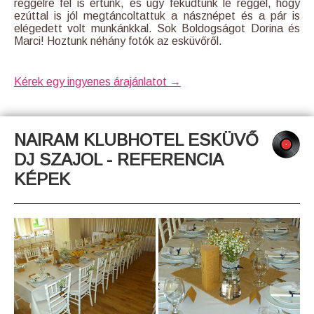
reggelre fel is értünk, és úgy feküdtünk le reggel, hogy
ezúttal is jól megtáncoltattuk a násznépet és a pár is
elégedett volt munkánkkal. Sok Boldogságot Dorina és
Marci! Hoztunk néhány fotók az esküvőről.
Kérek egy ingyenes árajánlatot →
NAIRAM KLUBHOTEL ESKÜVŐ
DJ SZAJOL - REFERENCIA
KÉPEK