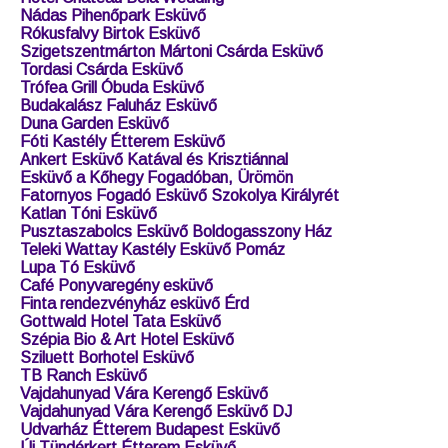
Nádas Pihenőpark Esküvő
Rókusfalvy Birtok Esküvő
Szigetszentmárton Mártoni Csárda Esküvő
Tordasi Csárda Esküvő
Trófea Grill Óbuda Esküvő
Budakalász Faluház Esküvő
Duna Garden Esküvő
Fóti Kastély Étterem Esküvő
Ankert Esküvő Katával és Krisztiánnal
Esküvő a Kőhegy Fogadóban, Ürömön
Fatornyos Fogadó Esküvő Szokolya Királyrét
Katlan Tóni Esküvő
Pusztaszabolcs Esküvő Boldogasszony Ház
Teleki Wattay Kastély Esküvő Pomáz
Lupa Tó Esküvő
Café Ponyvaregény esküvő
Finta rendezvényház esküvő Érd
Gottwald Hotel Tata Esküvő
Szépia Bio & Art Hotel Esküvő
Sziluett Borhotel Esküvő
TB Ranch Esküvő
Vajdahunyad Vára Kerengő Esküvő
Vajdahunyad Vára Kerengő Esküvő DJ
Udvarház Étterem Budapest Esküvő
Új Tündérkert Étterem Esküvő