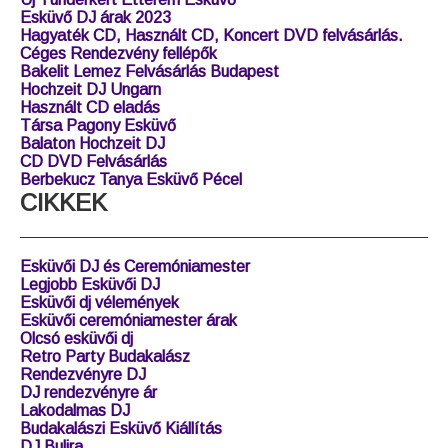
Esküvő DJ árak 2023
Hagyaték CD, Használt CD, Koncert DVD felvásárlás.
Céges Rendezvény fellépők
Bakelit Lemez Felvásárlás Budapest
Hochzeit DJ Ungarn
Használt CD eladás
Társa Pagony Esküvő
Balaton Hochzeit DJ
CD DVD Felvásárlás
Berbekucz Tanya Esküvő Pécel
CIKKEK
Esküvői DJ és Ceremóniamester
Legjobb Esküvői DJ
Esküvői dj vélemények
Esküvői ceremóniamester árak
Olcsó esküvői dj
Retro Party Budakalász
Rendezvényre DJ
DJ rendezvényre ár
Lakodalmas DJ
Budakalászi Esküvő Kiállítás
DJ Bulira