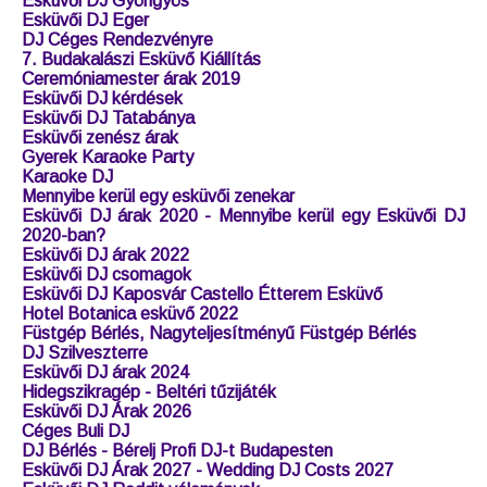
Esküvői DJ Gyöngyös
Esküvői DJ Eger
DJ Céges Rendezvényre
7. Budakalászi Esküvő Kiállítás
Ceremóniamester árak 2019
Esküvői DJ kérdések
Esküvői DJ Tatabánya
Esküvői zenész árak
Gyerek Karaoke Party
Karaoke DJ
Mennyibe kerül egy esküvői zenekar
Esküvői DJ árak 2020 - Mennyibe kerül egy Esküvői DJ
2020-ban?
Esküvői DJ árak 2022
Esküvői DJ csomagok
Esküvői DJ Kaposvár Castello Étterem Esküvő
Hotel Botanica esküvő 2022
Füstgép Bérlés, Nagyteljesítményű Füstgép Bérlés
DJ Szilveszterre
Esküvői DJ árak 2024
Hidegszikragép - Beltéri tűzijáték
Esküvői DJ Árak 2026
Céges Buli DJ
DJ Bérlés - Bérelj Profi DJ-t Budapesten
Esküvői DJ Árak 2027 - Wedding DJ Costs 2027