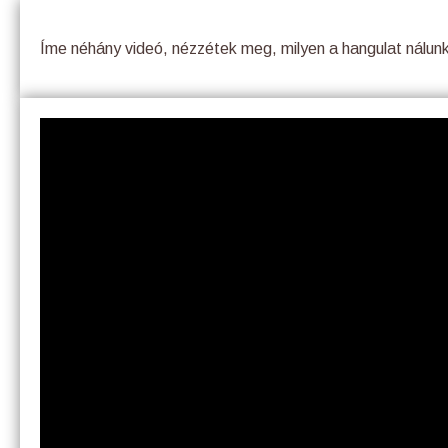
Íme néhány videó, nézzétek meg, milyen a hangulat nálun