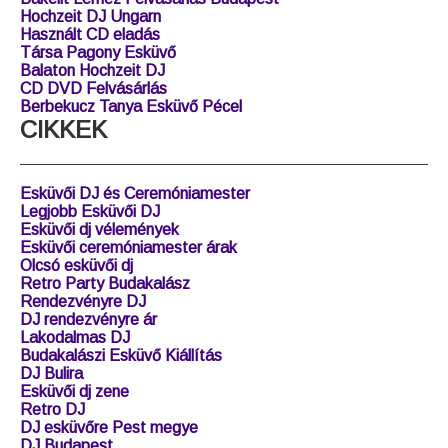
Hochzeit DJ Ungarn
Használt CD eladás
Társa Pagony Esküvő
Balaton Hochzeit DJ
CD DVD Felvásárlás
Berbekucz Tanya Esküvő Pécel
CIKKEK
Esküvői DJ és Ceremóniamester
Legjobb Esküvői DJ
Esküvői dj vélemények
Esküvői ceremóniamester árak
Olcsó esküvői dj
Retro Party Budakalász
Rendezvényre DJ
DJ rendezvényre ár
Lakodalmas DJ
Budakalászi Esküvő Kiállítás
DJ Bulira
Esküvői dj zene
Retro DJ
DJ esküvőre Pest megye
DJ Budapest