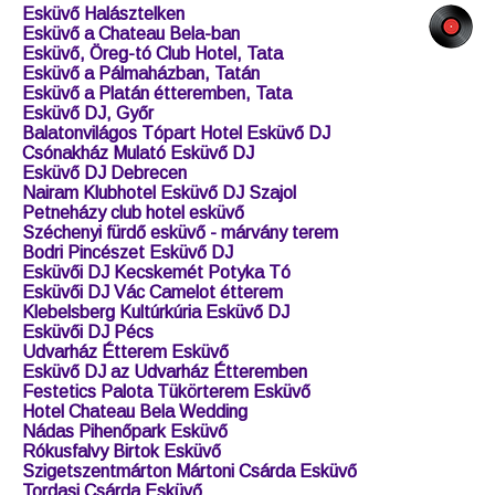
Esküvő Halásztelken
Esküvő a Chateau Bela-ban
Esküvő, Öreg-tó Club Hotel, Tata
Esküvő a Pálmaházban, Tatán
Esküvő a Platán étteremben, Tata
Esküvő DJ, Győr
Balatonvilágos Tópart Hotel Esküvő DJ
Csónakház Mulató Esküvő DJ
Esküvő DJ Debrecen
Nairam Klubhotel Esküvő DJ Szajol
Petneházy club hotel esküvő
Széchenyi fürdő esküvő - márvány terem
Bodri Pincészet Esküvő DJ
Esküvői DJ Kecskemét Potyka Tó
Esküvői DJ Vác Camelot étterem
Klebelsberg Kultúrkúria Esküvő DJ
Esküvői DJ Pécs
Udvarház Étterem Esküvő
Esküvő DJ az Udvarház Étteremben
Festetics Palota Tükörterem Esküvő
Hotel Chateau Bela Wedding
Nádas Pihenőpark Esküvő
Rókusfalvy Birtok Esküvő
Szigetszentmárton Mártoni Csárda Esküvő
Tordasi Csárda Esküvő