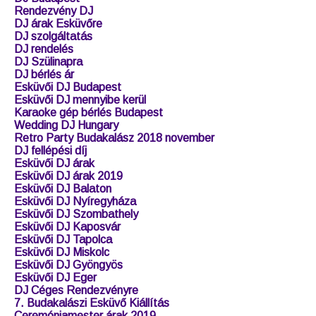
Rendezvény DJ
DJ árak Esküvőre
DJ szolgáltatás
DJ rendelés
DJ Szülinapra
DJ bérlés ár
Esküvői DJ Budapest
Esküvői DJ mennyibe kerül
Karaoke gép bérlés Budapest
Wedding DJ Hungary
Retro Party Budakalász 2018 november
DJ fellépési díj
Esküvői DJ árak
Esküvői DJ árak 2019
Esküvői DJ Balaton
Esküvői DJ Nyíregyháza
Esküvői DJ Szombathely
Esküvői DJ Kaposvár
Esküvői DJ Tapolca
Esküvői DJ Miskolc
Esküvői DJ Gyöngyös
Esküvői DJ Eger
DJ Céges Rendezvényre
7. Budakalászi Esküvő Kiállítás
Ceremóniamester árak 2019