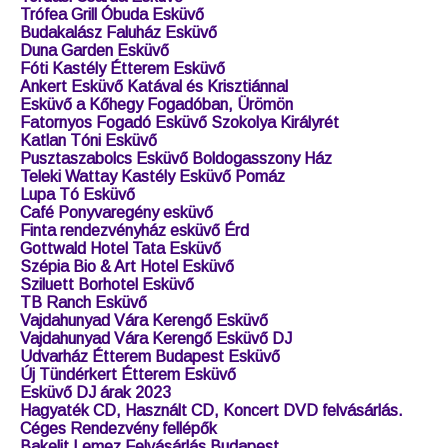
Trófea Grill Óbuda Esküvő
Budakalász Faluház Esküvő
Duna Garden Esküvő
Fóti Kastély Étterem Esküvő
Ankert Esküvő Katával és Krisztiánnal
Esküvő a Kőhegy Fogadóban, Ürömön
Fatornyos Fogadó Esküvő Szokolya Királyrét
Katlan Tóni Esküvő
Pusztaszabolcs Esküvő Boldogasszony Ház
Teleki Wattay Kastély Esküvő Pomáz
Lupa Tó Esküvő
Café Ponyvaregény esküvő
Finta rendezvényház esküvő Érd
Gottwald Hotel Tata Esküvő
Szépia Bio & Art Hotel Esküvő
Sziluett Borhotel Esküvő
TB Ranch Esküvő
Vajdahunyad Vára Kerengő Esküvő
Vajdahunyad Vára Kerengő Esküvő DJ
Udvarház Étterem Budapest Esküvő
Új Tündérkert Étterem Esküvő
Esküvő DJ árak 2023
Hagyaték CD, Használt CD, Koncert DVD felvásárlás.
Céges Rendezvény fellépők
Bakelit Lemez Felvásárlás Budapest