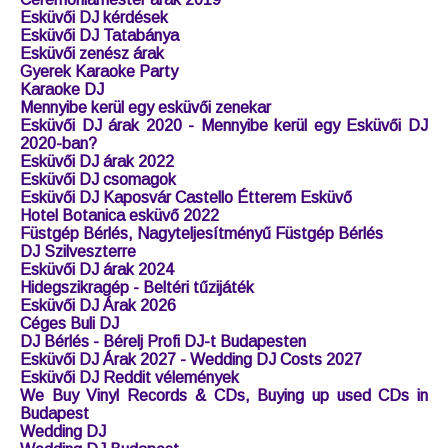
Esküvői DJ kérdések
Esküvői DJ Tatabánya
Esküvői zenész árak
Gyerek Karaoke Party
Karaoke DJ
Mennyibe kerül egy esküvői zenekar
Esküvői DJ árak 2020 - Mennyibe kerül egy Esküvői DJ
2020-ban?
Esküvői DJ árak 2022
Esküvői DJ csomagok
Esküvői DJ Kaposvár Castello Étterem Esküvő
Hotel Botanica esküvő 2022
Füstgép Bérlés, Nagyteljesítményű Füstgép Bérlés
DJ Szilveszterre
Esküvői DJ árak 2024
Hidegszikragép - Beltéri tűzijáték
Esküvői DJ Árak 2026
Céges Buli DJ
DJ Bérlés - Bérelj Profi DJ-t Budapesten
Esküvői DJ Árak 2027 - Wedding DJ Costs 2027
Esküvői DJ Reddit vélemények
We Buy Vinyl Records & CDs, Buying up used CDs in
Budapest
Wedding DJ