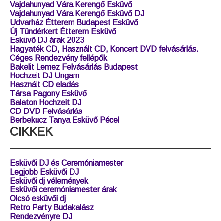
Pusztaszabolcs Esküvő Boldogasszony Ház
Teleki Wattay Kastély Esküvő Pomáz
Lupa Tó Esküvő
Café Ponyvaregény esküvő
Finta rendezvényház esküvő Érd
Gottwald Hotel Tata Esküvő
Szépia Bio & Art Hotel Esküvő
Sziluett Borhotel Esküvő
TB Ranch Esküvő
Vajdahunyad Vára Kerengő Esküvő
Vajdahunyad Vára Kerengő Esküvő DJ
Udvarház Étterem Budapest Esküvő
Új Tündérkert Étterem Esküvő
Esküvő DJ árak 2023
Hagyaték CD, Használt CD, Koncert DVD felvásárlás.
Céges Rendezvény fellépők
Bakelit Lemez Felvásárlás Budapest
Hochzeit DJ Ungarn
Használt CD eladás
Társa Pagony Esküvő
Balaton Hochzeit DJ
CD DVD Felvásárlás
Berbekucz Tanya Esküvő Pécel
CIKKEK