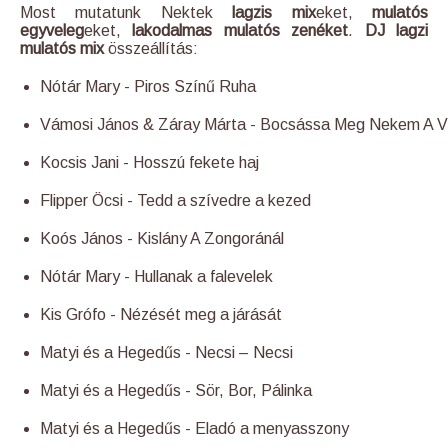
Most mutatunk Nektek
lagzis mix
eket,
mulatós
egyveleg
eket,
lakodalmas mulatós zenéket
.
DJ lagzi
mulatós mix
összeállítás:
Nótár Mary - Piros Színű Ruha
Vámosi János & Záray Márta - Bocsássa Meg Nekem A V
Kocsis Jani - Hosszú fekete haj
Flipper Öcsi - Tedd a szívedre a kezed
Koós János - Kislány A Zongoránál
Nótár Mary - Hullanak a falevelek
Kis Grófo - Nézését meg a járását
Matyi és a Hegedűs - Necsi – Necsi
Matyi és a Hegedűs - Sör, Bor, Pálinka
Matyi és a Hegedűs - Eladó a menyasszony