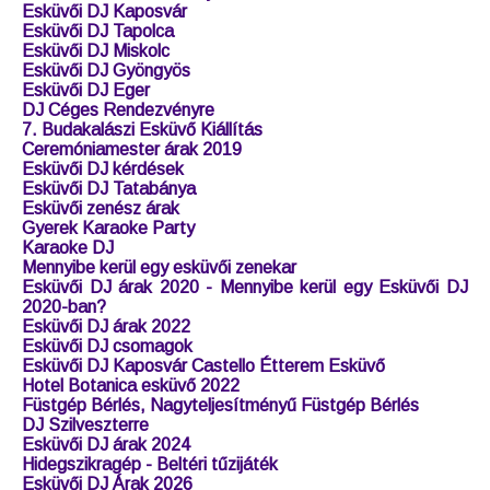
Karaoke gép bérlés Budapest
Wedding DJ Hungary
Retro Party Budakalász 2018 november
DJ fellépési díj
Esküvői DJ árak
Esküvői DJ árak 2019
Esküvői DJ Balaton
Esküvői DJ Nyíregyháza
Esküvői DJ Szombathely
Esküvői DJ Kaposvár
Esküvői DJ Tapolca
Esküvői DJ Miskolc
Esküvői DJ Gyöngyös
Esküvői DJ Eger
DJ Céges Rendezvényre
7. Budakalászi Esküvő Kiállítás
Ceremóniamester árak 2019
Esküvői DJ kérdések
Esküvői DJ Tatabánya
Esküvői zenész árak
Gyerek Karaoke Party
Karaoke DJ
Mennyibe kerül egy esküvői zenekar
Esküvői DJ árak 2020 - Mennyibe kerül egy Esküvői DJ
2020-ban?