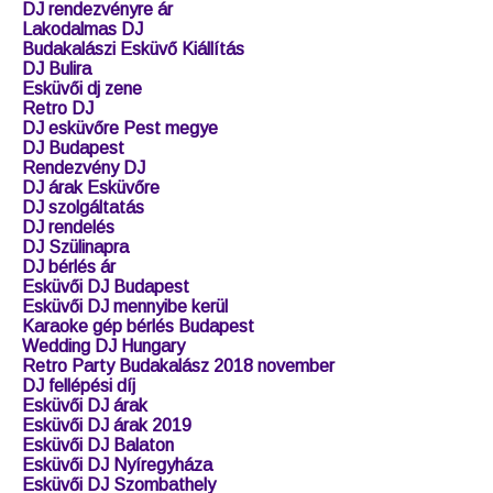
Esküvői DJ és Ceremóniamester
Legjobb Esküvői DJ
Esküvői dj vélemények
Esküvői ceremóniamester árak
Olcsó esküvői dj
Retro Party Budakalász
Rendezvényre DJ
DJ rendezvényre ár
Lakodalmas DJ
Budakalászi Esküvő Kiállítás
DJ Bulira
Esküvői dj zene
Retro DJ
DJ esküvőre Pest megye
DJ Budapest
Rendezvény DJ
DJ árak Esküvőre
DJ szolgáltatás
DJ rendelés
DJ Szülinapra
DJ bérlés ár
Esküvői DJ Budapest
Esküvői DJ mennyibe kerül