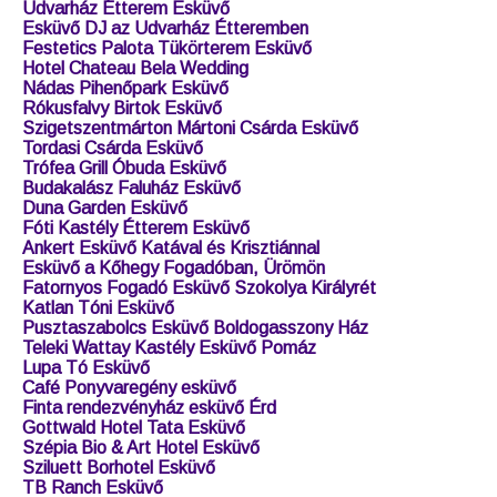
Esküvő DJ Debrecen
Nairam Klubhotel Esküvő DJ Szajol
Petneházy club hotel esküvő
Széchenyi fürdő esküvő - márvány terem
Bodri Pincészet Esküvő DJ
Esküvői DJ Kecskemét Potyka Tó
Esküvői DJ Vác Camelot étterem
Klebelsberg Kultúrkúria Esküvő DJ
Esküvői DJ Pécs
Udvarház Étterem Esküvő
Esküvő DJ az Udvarház Étteremben
Festetics Palota Tükörterem Esküvő
Hotel Chateau Bela Wedding
Nádas Pihenőpark Esküvő
Rókusfalvy Birtok Esküvő
Szigetszentmárton Mártoni Csárda Esküvő
Tordasi Csárda Esküvő
Trófea Grill Óbuda Esküvő
Budakalász Faluház Esküvő
Duna Garden Esküvő
Fóti Kastély Étterem Esküvő
Ankert Esküvő Katával és Krisztiánnal
Esküvő a Kőhegy Fogadóban, Ürömön
Fatornyos Fogadó Esküvő Szokolya Királyrét
Katlan Tóni Esküvő