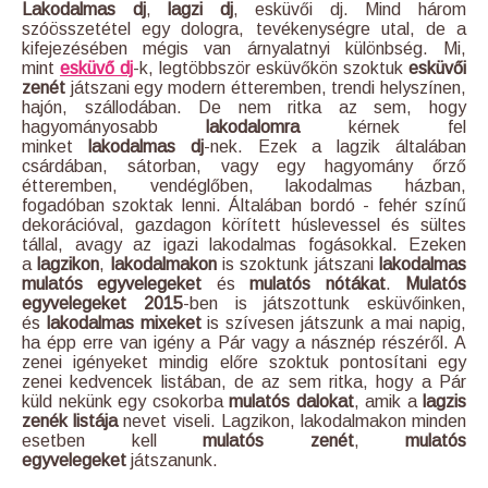
Lakodalmas dj
,
lagzi dj
, esküvői dj. Mind három
szóösszetétel egy dologra, tevékenységre utal, de a
kifejezésében mégis van árnyalatnyi különbség. Mi,
mint
esküvő dj
-k, legtöbbször esküvőkön szoktuk
esküvői
zenét
játszani egy modern étteremben, trendi helyszínen,
hajón, szállodában. De nem ritka az sem, hogy
hagyományosabb
lakodalomra
kérnek fel
minket
lakodalmas dj
-nek. Ezek a lagzik általában
csárdában, sátorban, vagy egy hagyomány őrző
étteremben, vendéglőben, lakodalmas házban,
fogadóban szoktak lenni. Általában bordó - fehér színű
dekorációval, gazdagon körített húslevessel és sültes
tállal, avagy az igazi lakodalmas fogásokkal. Ezeken
a
lagzikon
,
lakodalmakon
is szoktunk játszani
lakodalmas
mulatós egyvelegeket
és
mulatós nótákat
.
Mulatós
egyvelegeket 2015
-ben is játszottunk esküvőinken,
és
lakodalmas mixeket
is szívesen játszunk a mai napig,
ha épp erre van igény a Pár vagy a násznép részéről. A
zenei igényeket mindig előre szoktuk pontosítani egy
zenei kedvencek listában, de az sem ritka, hogy a Pár
küld nekünk egy csokorba
mulatós dalokat
, amik a
lagzis
zenék listája
nevet viseli. Lagzikon, lakodalmakon minden
esetben kell
mulatós zenét
,
mulatós
egyvelegeket
játszanunk.