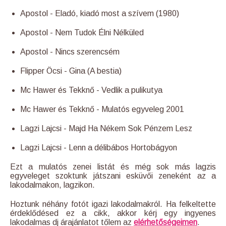
Apostol - Eladó, kiadó most a szívem (1980)
Apostol - Nem Tudok Élni Nélküled
Apostol - Nincs szerencsém
Flipper Öcsi - Gina (A bestia)
Mc Hawer és Tekknő - Vedlik a pulikutya
Mc Hawer és Tekknő - Mulatós egyveleg 2001
Lagzi Lajcsi - Majd Ha Nékem Sok Pénzem Lesz
Lagzi Lajcsi - Lenn a délibábos Hortobágyon
Ezt a mulatós zenei listát és még sok más lagzis
egyveleget szoktunk játszani esküvői zeneként az a
lakodalmakon, lagzikon.
Hoztunk néhány fotót igazi lakodalmakról. Ha felkeltette
érdeklődésed ez a cikk, akkor kérj egy ingyenes
lakodalmas dj árajánlatot tőlem az
elérhetőségeimen
.