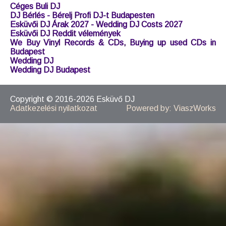
Esküvői DJ árak 2022
Esküvői DJ csomagok
Esküvői DJ Kaposvár Castello Étterem Esküvő
Hotel Botanica esküvő 2022
Füstgép Bérlés, Nagyteljesítményű Füstgép Bérlés
DJ Szilveszterre
Esküvői DJ árak 2024
Hidegszikragép - Beltéri tűzijáték
Esküvői DJ Árak 2026
Céges Buli DJ
DJ Bérlés - Bérelj Profi DJ-t Budapesten
Esküvői DJ Árak 2027 - Wedding DJ Costs 2027
Esküvői DJ Reddit vélemények
We Buy Vinyl Records & CDs, Buying up used CDs in
Budapest
Wedding DJ
Wedding DJ Budapest
Copyright © 2016-2026 Esküvő DJ
Adatkezelési nyilatkozat
Powered by: ViaszWorks